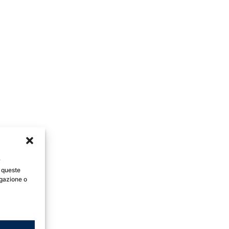
r
 queste
igazione o