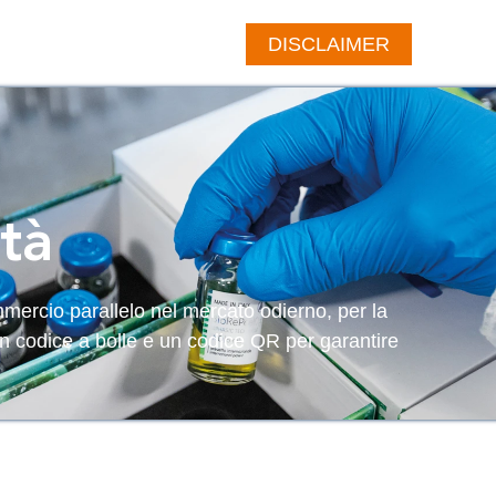
Notizie
CMind
otti
ed
Contatti
DISCLAIMER
Academy
Eventi
ità
ommercio parallelo nel mercato odierno, per la
un codice a bolle e un codice QR per garantire