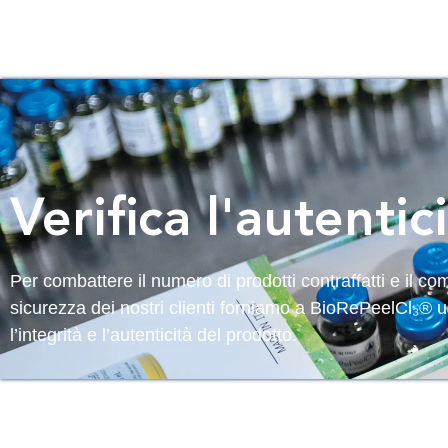
Chi
Prod
siamo
Autenticità
Verifica l'autentic
Per combattere il numero di prodotti contraffatti e il c
sicurezza dei nostri clienti forniamo a BioRePeelCl₃® 
l’integrità e l’autenticità del prodotto.