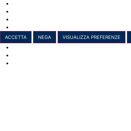
Gestisci opzioni
Gestisci servizi
Gestisci {vendor_count} fornitori
Per saperne di più su questi scopi
ACCETTA
NEGA
VISUALIZZA PREFERENZE
Cookie Policy
Dichiarazione sulla Privacy
Imprint