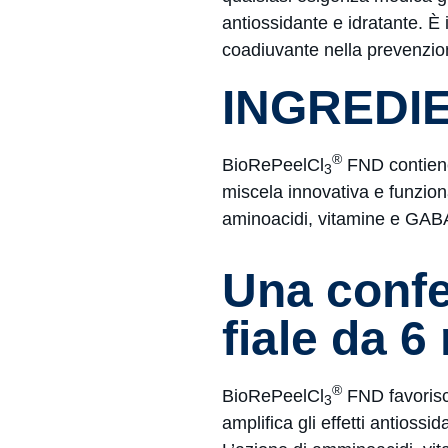
antiossidante e idratante. È
coadiuvante nella prevenzio
INGREDIE
®
BioRePeelCl
FND contiene 
3
miscela innovativa e funzional
aminoacidi, vitamine e GAB
Una confe
fiale da 6
®
BioRePeelCl
FND favorisce
3
amplifica gli effetti antiossi