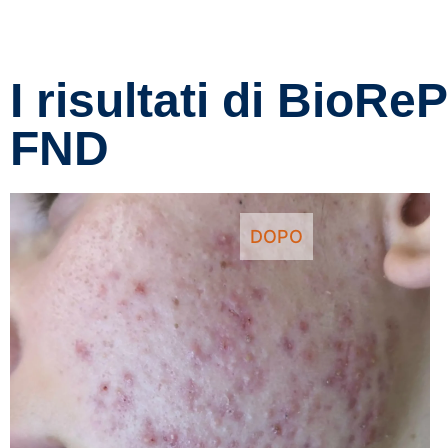
I risultati di BioRe
FND
DOPO