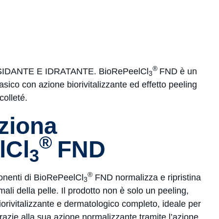
®
IDANTE E IDRATANTE. BioRePeelCl
FND è un
3
asico con azione biorivitalizzante ed effetto peeling
colleté.
ziona
®
lCl
FND
3
®
ponenti di BioRePeelCl
FND normalizza e ripristina
3
imali della pelle. Il prodotto non è solo un peeling,
rivitalizzante e dermatologico completo, ideale per
azie alla sua azione normalizzante tramite l’azione