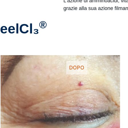
L’azione di amminoacidi, vit
grazie alla sua azione filman
®
PeelCl₃
PRIMA
DOPO