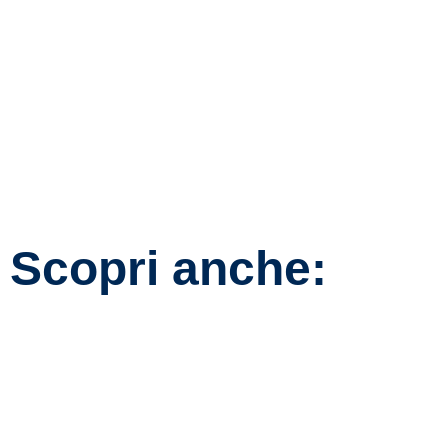
PRIMA
DOPO
Scopri anche: